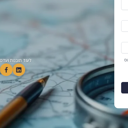
וס
לעוד תובנות ועדכו